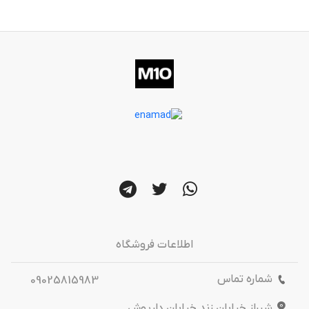
اطلاعات فروشگاه
شماره تماس
09025815983
شیراز خیابان زند خیابان داریوش