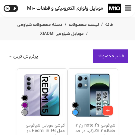
موبایل ولوازم الکترونیکی و قطعات M10
خانه
لیست محصولات
دسته محصولات شیاومی
موبایل شیاومی XIAOMI
فیلتر محصولات
شیائومی note14s رم 12
گوشی موبایل شیائومی
حافظه 512کارکرد در حد
مدل Redmi 15 4G دو