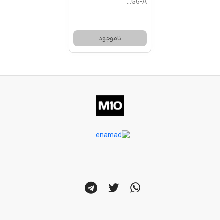
...
GG-A
ناموجود