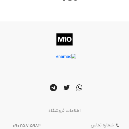
اطلاعات فروشگاه
شماره تماس
09025815983