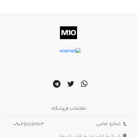
اطلاعات فروشگاه
شماره تماس
09025815983
شیراز خیابان زند خیابان داریوش