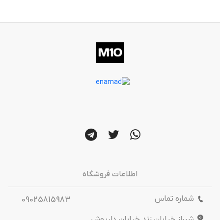
اطلاعات فروشگاه
شماره تماس
09025815983
شیراز خیابان زند خیابان داریوش