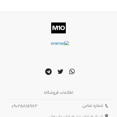
اطلاعات فروشگاه
شماره تماس
09025815983
شیراز خیابان زند خیابان داریوش