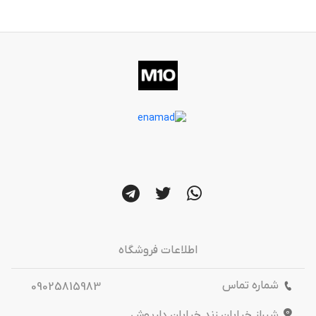
اطلاعات فروشگاه
شماره تماس
09025815983
شیراز خیابان زند خیابان داریوش