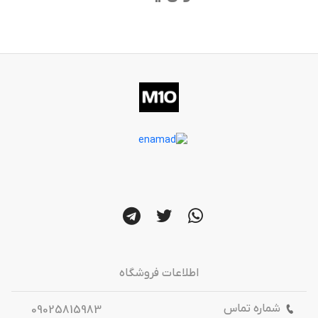
اطلاعات فروشگاه
شماره تماس
09025815983