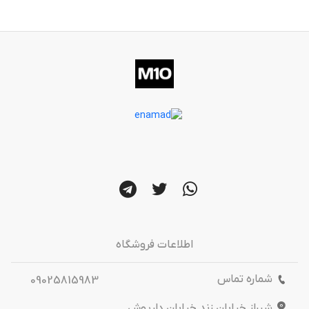
اطلاعات فروشگاه
شماره تماس
09025815983
شیراز خیابان زند خیابان داریوش