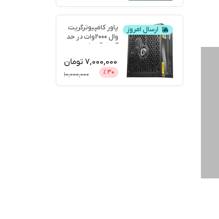
پاور کامپیوترگریت
ارسال امروز
وال 2000وات در حد
آکبندgreatwall
...
7,000,000
تومان
%
30
10,000,000