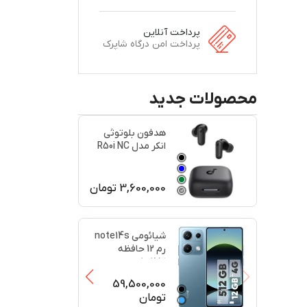
پرداخت آنلاین
پرداخت امن درگاه شاپرک
محصولات جدید
هدفون بلوتوثی
انکر مدل R50i NC
اصل
3,600,000
تومان
+
2
+
2
شیائومی note14s
رم 12 حافظه
512کارکرد در حد
پلمبه(
...
59,500,000
تومان