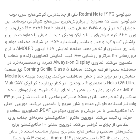
شیائومی Redmi Note 14 4G یکی از جدیدترین گوشی‌های سری نوت
شیائومی است که همواره از پرفروش‌ترین سری‌های شیائومی بوده‌اند. این
موبایل که در ژانویه 2025 معرفی شد، با ابعاد 163.3x76.6x8.2 میلی‌متر و
وزن 196.5 گرم طراحی‌ای زیبا و ارگونومیکی دارد. از طرفی با مقاومت در برابر
پاشش آب و گرد و غبار و داشتن استاندارد IP54 در شرایط مختلف دوام و
پایداری بیشتری ارائه می‌دهد. صفحه ‌نمایش 6.67 اینچی AMOLED با نرخ
بروزرسانی 120 هرتز و روشنایی 1800 نیت، نمایش تصاویری زنده و شفاف را
تضمین می‌کند. فناوری Always-on Display تجربه‌ای منحصربه‌فرد در
مشاهده محتوا فراهم می‌کند. محافظ Corning Gorilla Glass 5 نیز صفحه
نمایش را در برابر خط و خش محافظت می‌کند. پردازنده بهینه Mediatek
Helio G99 Ultra با معماری 6 نانومتری، در کنار پردازنده گرافیکی Mali-G57
MC2، عملکردی روان و بی‌نقص در اجرای اپلیکیشن‌ها و بازی‌های نیمه
سنگین ارائه می‌دهد. باتری 5500 میلی‌آمپرساعتی با قابلیت شارژ سریع 33
وات نیز استفاده طولانی ‌مدت و شارژ سریع را تضمین می‌کند. دوربین اصلی
108 مگاپیکسلی با لنز عریض و فناوری فوکوس PDAF، تصاویری شفاف و
حرفه‌ای ثبت می‌کند. دوربین ماکرو 2 مگاپیکسلی تجربه‌ای جذاب برای
عکاسی از جزئیات فراهم می‌کند. دوربین سلفی 20 مگاپیکسلی برای
عکس‌های شخصی و تماس‌های تصویری بسیار مناسب است. در پایان،
ردمی نوت 14 4G با سیستم‌عامل Android 14، بلوتوث 5.3، و حسگر