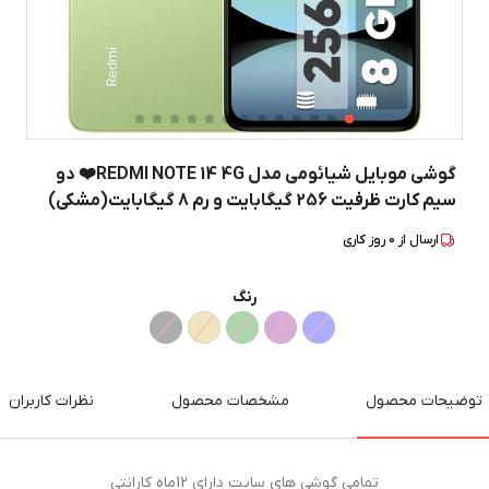
گوشی موبایل شیائومی مدل REDMI NOTE 14 4G❤️ دو
سیم کارت ظرفیت 256 گیگابایت و رم 8 گیگابایت(مشکی)
ارسال از
0
روز کاری
رنگ
توضیحات محصول
مشخصات محصول
نظرات کاربران
تمامی گوشی های سایت دارای 12ماه کارانتی