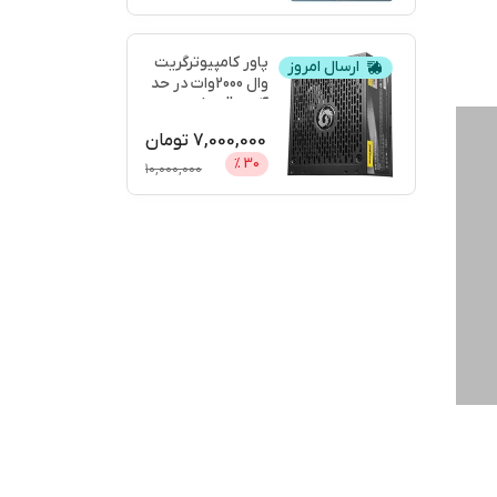
پاور کامپیوترگریت
ارسال امروز
وال 2000وات در حد
آکبندgreatwall
...
7,000,000
تومان
%
30
10,000,000