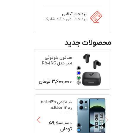
پرداخت آنلاین
پرداخت امن درگاه شاپرک
محصولات جدید
هدفون بلوتوثی
انکر مدل R50i NC
اصل
3,600,000
تومان
+
2
+
2
شیائومی note14s
رم 12 حافظه
512کارکرد در حد
پلمبه(
...
59,500,000
تومان