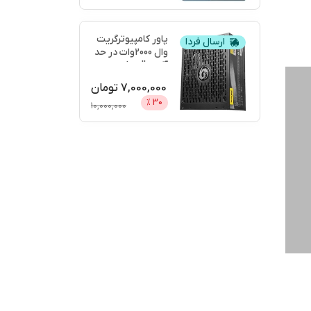
پاور کامپیوترگریت
ارسال فردا
وال 2000وات در حد
آکبندgreatwall
...
7,000,000
تومان
%
30
10,000,000