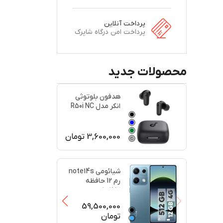
پرداخت آنلاین
پرداخت امن درگاه شاپرک
محصولات جدید
هدفون بلوتوثی
انکر مدل R50i NC
اصل
3,600,000
تومان
+
2
+
2
شیائومی note14s
رم 12 حافظه
512کارکرد در حد
پلمبه(
...
59,500,000
تومان