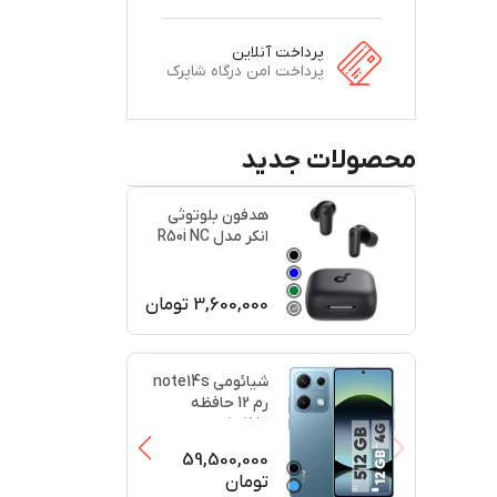
پرداخت آنلاین
پرداخت امن درگاه شاپرک
محصولات جدید
هدفون بلوتوثی
انکر مدل R50i NC
اصل
3,600,000
تومان
+
2
+
2
شیائومی note14s
رم 12 حافظه
512کارکرد در حد
پلمبه(
...
59,500,000
تومان