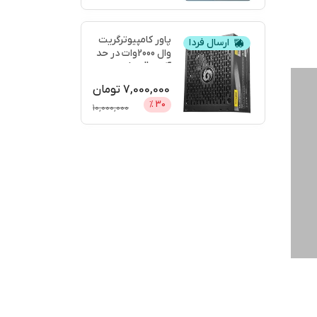
پاور کامپیوترگریت
ارسال فردا
وال 2000وات در حد
آکبندgreatwall
...
7,000,000
تومان
%
30
10,000,000