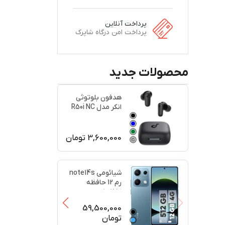
پرداخت آنلاین
پرداخت امن درگاه شاپرک
محصولات جدید
هدفون بلوتوثی
انکر مدل R50i NC
اصل
3,600,000
تومان
+
2
+
2
شیائومی note14s
رم 12 حافظه
512کارکرد در حد
پلمبه(
...
59,500,000
تومان