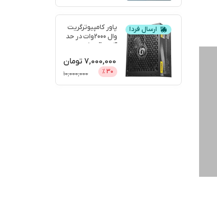
پاور کامپیوترگریت
ارسال فردا
وال 2000وات در حد
آکبندgreatwall
...
7,000,000
تومان
%
30
10,000,000