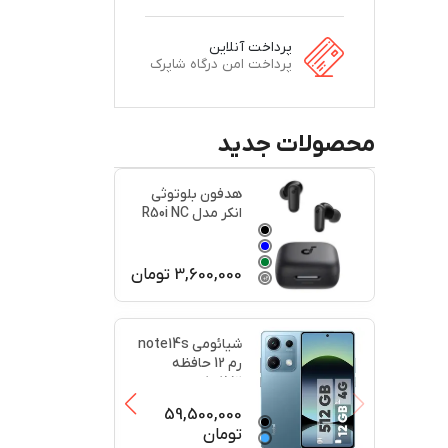
پرداخت آنلاین
پرداخت امن درگاه شاپرک
محصولات جدید
هدفون بلوتوثی
انکر مدل R50i NC
اصل
3,600,000
تومان
+
2
+
2
شیائومی note14s
رم 12 حافظه
512کارکرد در حد
پلمبه(
...
59,500,000
تومان