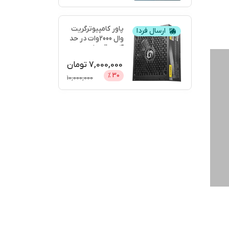
پاور کامپیوترگریت
ارسال فردا
وال 2000وات در حد
آکبندgreatwall
...
7,000,000
تومان
%
30
10,000,000