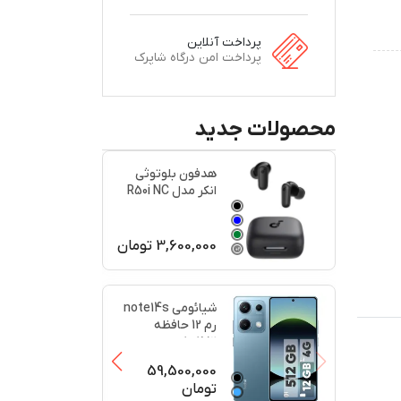
پرداخت آنلاین
پرداخت امن درگاه شاپرک
محصولات جدید
هدفون بلوتوثی
انکر مدل R50i NC
اصل
3,600,000
تومان
+
2
+
2
شیائومی note14s
رم 12 حافظه
512کارکرد در حد
پلمبه(
...
59,500,000
تومان