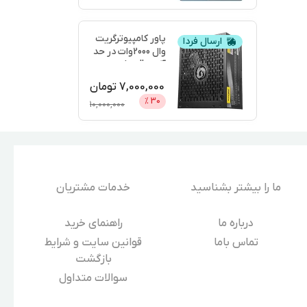
پاور کامپیوترگریت
ارسال فردا
وال 2000وات در حد
آکبندgreatwall
...
7,000,000
تومان
%
30
10,000,000
ما را بیشتر بشناسید
خدمات مشتریان
درباره‌ ما
راهنمای خرید
تماس باما
قوانین سایت و شرایط
بازگشت
سوالات متداول